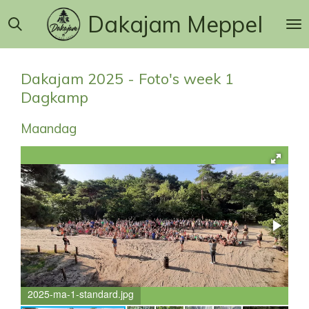
Ga
Dakajam Meppel
direct
naar
de
hoofdinhoud
Dakajam 2025 - Foto's week 1
Dagkamp
Maandag
2025-ma-1-standard.jpg