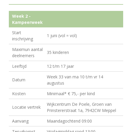
Week 2 -
Kampeerweek
Start
1 juni (vol = vol)
inschrijving
Maximun aantal
35 kinderen
deelnemers
Leeftijd
12 t/m 17 jaar
Week 33 van ma 10 t/m vr 14
Datum
augustus
Kosten
Minimaal* € 75,- per kind
Wijkcentrum De Poele, Groen van
Locatie vertrek
Prinstererstraat 1a, 7942CW Meppel
Aanvang
Maandagochtend 09:00
Terugkomst
Vrijdagmiddag rond 13:00