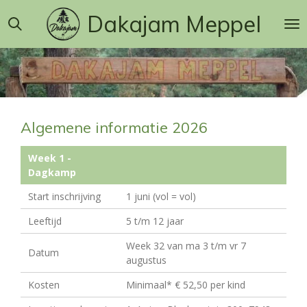
Ga
Dakajam Meppel
direct
naar
de
hoofdinhoud
Algemene informatie 2026
Week 1 -
Dagkamp
Start inschrijving
1 juni (vol = vol)
Leeftijd
5 t/m 12 jaar
Week 32 van ma 3 t/m vr 7
Datum
augustus
Kosten
Minimaal* € 52,50 per kind